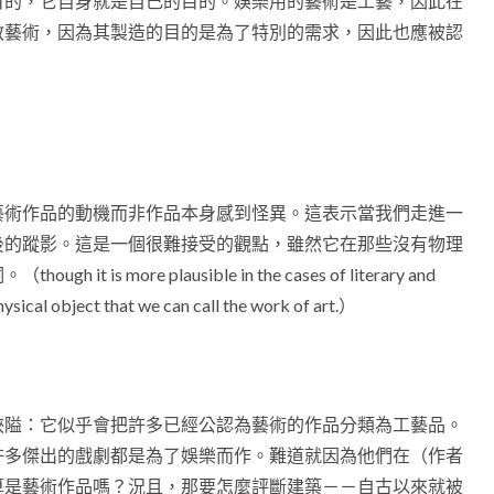
目的，它自身就是自己的目的。娛樂用的藝術是工藝，因此在
教藝術，因為其製造的目的是為了特別的需求，因此也應被認
藝術作品的動機而非作品本身感到怪異。這表示當我們走進一
後的蹤影。這是一個很難接受的觀點，雖然它在那些沒有物理
 more plausible in the cases of literary and
hysical object that we can call the work of art.）
狹隘：它似乎會把許多已經公認為藝術的作品分類為工藝品。
許多傑出的戲劇都是為了娛樂而作。難道就因為他們在（作者
算是藝術作品嗎？況且，那要怎麼評斷建築－－自古以來就被