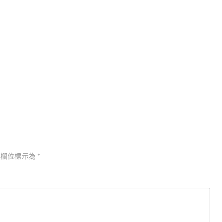
雪國殺人事件／西村京太郎
欄位標示為
*