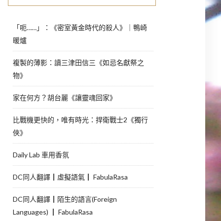
「呃……」：《密室黃金時代的殺人》｜鴨崎
暖爐
複製的薄影：讀三津田信三《如忌名獻祭之
物》
家在何方？胡台麗《讓靈魂回家》
比戰機更快的，唯有時光：捍衛戰士2《獨行
俠》
Daily Lab 車用香氛
DC同人翻譯┃虛擬語氣┃ FabulaRasa
DC同人翻譯┃陌生的語言(Foreign
Languages) ┃ FabulaRasa