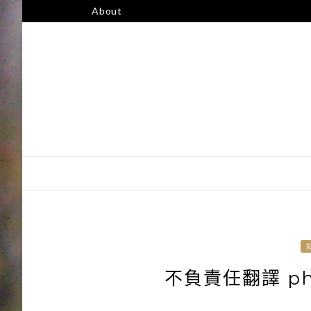
跳
About
至
主
要
內
容
不負責任翻譯 phi