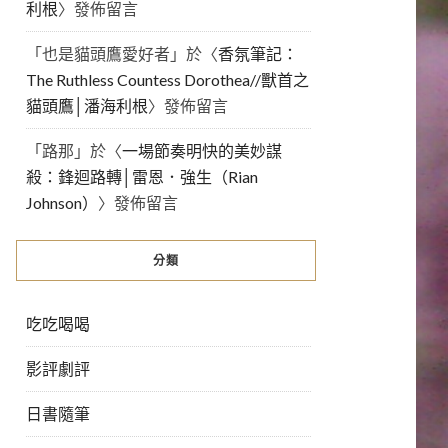
利根
〉發佈留言
「
也是貓頭鷹愛好者
」於〈
香氛筆記：
The Ruthless Countess Dorothea//獸首之
貓頭鷹│潘海利根
〉發佈留言
「
路那
」於〈
一場節奏明快的美妙謀
殺：鋒迴路轉│雷恩．強生（Rian
Johnson）
〉發佈留言
分類
吃吃喝喝
影評劇評
日書隨筆