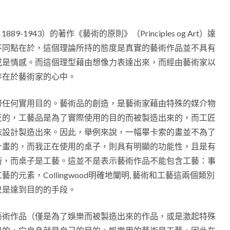
889-1943）的著作《藝術的原則》（Principles og Art）達
不同點在於，這個理論所持的態度是真實的藝術作品並不具有
或是情感。而這個理型藉由想像力表達出來，而經由藝術家以
存在於藝術家的心中。
帶任何實用目的。藝術品的創造，是藝術家藉由特殊的媒介物
反的，工藝品是為了實際使用的目的而被製造出來的，而工匠
依設計製造出來。因此，舉例來說，一幅畢卡索的畫並不為了
計畫的，而我正在使用的桌子，則具有明顯的功能性，且是有
術，而桌子是工藝。這並不是表示藝術作品不能包含工藝：事
元素，Collingwood明確地闡明, 藝術和工藝這兩個類別
只是達到目的的手段。
藝術作品（僅是為了娛樂而被製造出來的作品，或是激起特殊