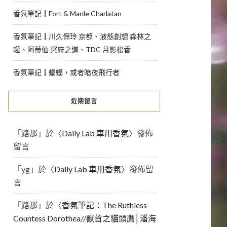
香氛筆記┃Fort & Manle Charlatan
香氛筆記┃川久保玲 京都、液態創想 森林之
噬、阿蒂仙 冥府之道、TDC 月影松香
香氛筆記┃蝙蝠，或者暗夜飛行者
近期留言
「
路那
」於〈
Daily Lab 車用香氛
〉發佈
留言
「
yg
」於〈
Daily Lab 車用香氛
〉發佈留
言
「
路那
」於〈
香氛筆記：The Ruthless
Countess Dorothea//獸首之貓頭鷹│潘海