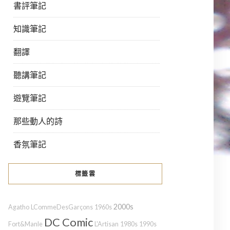
書評筆記
知識筆記
翻譯
聽講筆記
遊覽筆記
那些動人的詩
香氛筆記
標籤雲
2000s
Agatho
LCommeDesGarçons
1960s
DC Comic
Fort&Manle
L'Artisan
1980s
1990s