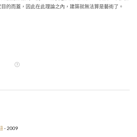
定目的而蓋，因此在此理論之內，建築就無法算是藝術了。
按鈕
- 2009