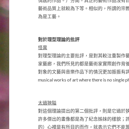
情感的作品。）分開。真正的藝術作品沒有
藝術品質上就較為下等。相似的，所謂的宗
為是工藝。
對於理型理論的批評
怪異
對理型理論的主要批評，是對其較注重製作
家藝廊，我們所見的都是藝術家實際創作背
對象的文藝與音樂作品下的情況更加振振有詞。（though it is
musical works of art where there is no single p
太過狹隘
對這個理論提出的第二個批評，則是它過於
許多傑出的畫像都是為了紀念姊妹的樣貌；
的）心裡是有所目的而作，就表示它們不能