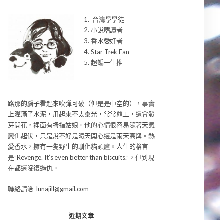
1. 台灣學學徒
2. 小說嗜讀者
3. 香水愛好者
4. Star Trek Fan
5. 超蝙一生推
路那的腦子看起來吹彈可破（但是是中空的），事實
上灌滿了水泥，用起來不太靈光，常常罷工，還會發
芽開花，裡面有拇指姑娘。他的心情很容易隨著天氣
變化起伏，只是說不好是晴天開心還是雨天高興。熱
愛香水，擁有一隻野生的馴化貓頭鷹。人生的格言
是”Revenge. It’s even better than biscuits.”，但到現
在都還沒復過仇。
聯絡請洽 lunajill@gmail.com
近期文章