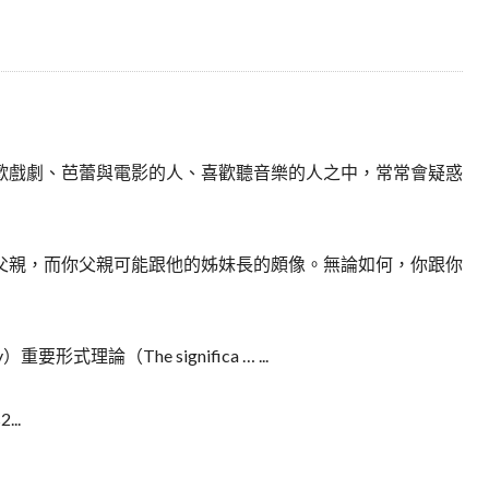
歡戲劇、芭蕾與電影的人、喜歡聽音樂的人之中，常常會疑惑
父親，而你父親可能跟他的姊妹長的頗像。無論如何，你跟你
y）重要形式理論（The significa … ...
2...