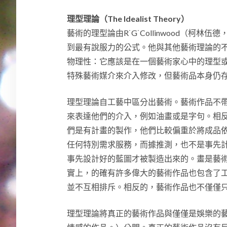
理型理論（The Idealist Theory）
藝術的理型論由R˙G˙Collinwood（柯林伍德，1
到最有說服力的公式。他與其他藝術理論的
物理性：它應該是在一個藝術家心中的理型
特殊藝術媒介來介入修改，但藝術品本身仍
理型理論自工藝中區分出藝術。藝術作品不
來表達他們的介入，例如油畫或是字句。相
們是有計畫的製作，他們比較偏重於將成品
任何特別需求服務，而據推測，也不是事先
事先設計好的藍圖才被製造出來的。畫是藝
實上，的確有許多偉大的藝術作品也包含了工藝的
並不互相排斥。相反的，藝術作品也不僅僅
理型理論將真正的藝術作品與僅僅是娛樂的