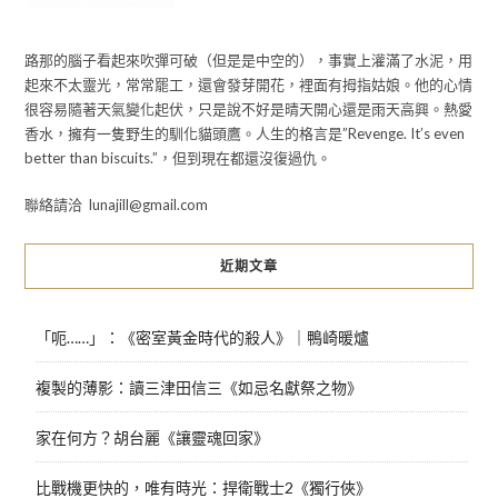
路那的腦子看起來吹彈可破（但是是中空的），事實上灌滿了水泥，用
起來不太靈光，常常罷工，還會發芽開花，裡面有拇指姑娘。他的心情
很容易隨著天氣變化起伏，只是說不好是晴天開心還是雨天高興。熱愛
香水，擁有一隻野生的馴化貓頭鷹。人生的格言是”Revenge. It’s even
better than biscuits.”，但到現在都還沒復過仇。
聯絡請洽 lunajill@gmail.com
近期文章
「呃……」：《密室黃金時代的殺人》｜鴨崎暖爐
複製的薄影：讀三津田信三《如忌名獻祭之物》
家在何方？胡台麗《讓靈魂回家》
比戰機更快的，唯有時光：捍衛戰士2《獨行俠》