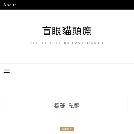
跳
About
至
主
要
盲眼貓頭鷹
內
容
AND THE REST IS RUST AND STARDUST
標籤:
私翻
知識筆記