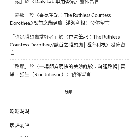
「
yg
」於〈
Daily Lab 車用香氛
〉發佈留言
「
路那
」於〈
香氛筆記：The Ruthless Countess
Dorothea//獸首之貓頭鷹│潘海利根
〉發佈留言
「
也是貓頭鷹愛好者
」於〈
香氛筆記：The Ruthless
Countess Dorothea//獸首之貓頭鷹│潘海利根
〉發佈留
言
「
路那
」於〈
一場節奏明快的美妙謀殺：鋒迴路轉│雷
恩．強生（Rian Johnson）
〉發佈留言
分類
吃吃喝喝
影評劇評